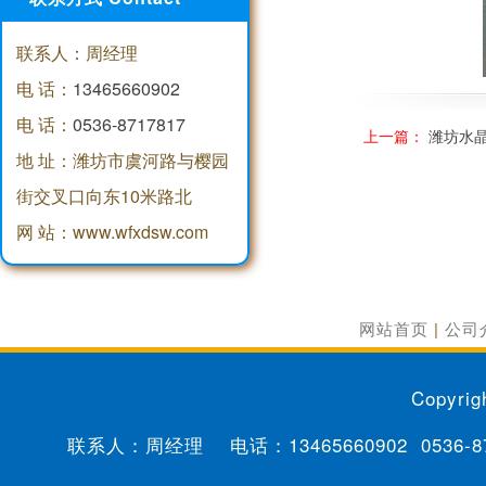
联系人：周经理
电 话：
13465660902
电 话：
0536-8717817
上一篇：
潍坊水
地 址：潍坊市虞河路与樱园
街交叉口向东10米路北
网 站：www.wfxdsw.com
网站首页
|
公司
Copyrig
联系人：周经理 电话：
13465660902
0536-8