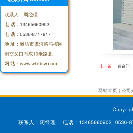
联系人：周经理
电 话：
13465660902
电 话：
0536-8717817
地 址：潍坊市虞河路与樱园
街交叉口向东10米路北
网 站：www.wfxdsw.com
上一篇：
卷帘门
网站首页
|
公司
Copyrig
联系人：周经理 电话：
13465660902
0536-8