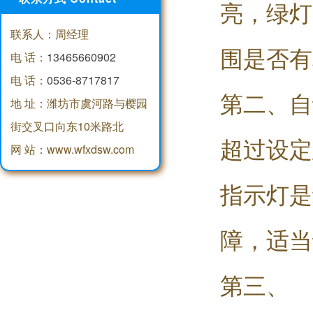
亮，绿灯
联系人：周经理
围是否有
电 话：
13465660902
电 话：
0536-8717817
第二、自
地 址：潍坊市虞河路与樱园
街交叉口向东10米路北
超过设定
网 站：www.wfxdsw.com
指示灯是
障，适当
第三、 