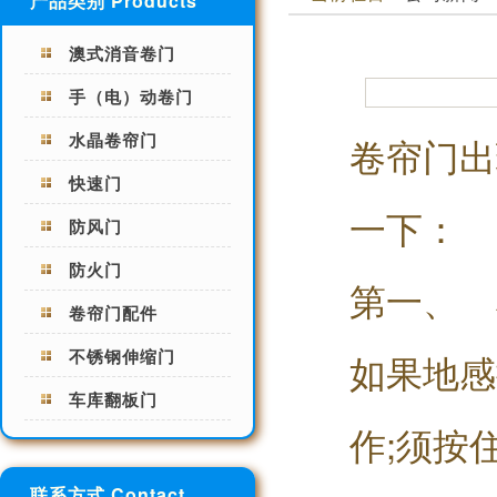
产品类别 Products
澳式消音卷门
手（电）动卷门
水晶卷帘门
卷帘门出
快速门
一下：
防风门
防火门
第一、 
卷帘门配件
不锈钢伸缩门
如果地感
车库翻板门
作;须按
联系方式 Contact