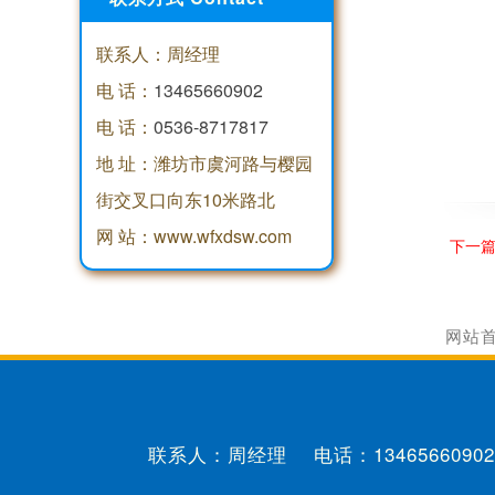
联系人：周经理
电 话：
13465660902
电 话：
0536-8717817
地 址：潍坊市虞河路与樱园
街交叉口向东10米路北
网 站：www.wfxdsw.com
下一
网站
联系人：周经理 电话：
13465660902