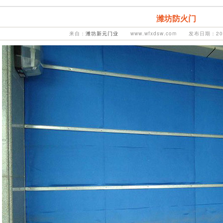
潍坊防火门
来自：
潍坊新元门业
www.wfxdsw.com 发布日期：202