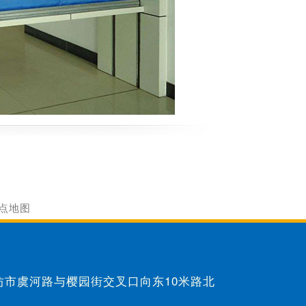
点地图
：潍坊市虞河路与樱园街交叉口向东10米路北