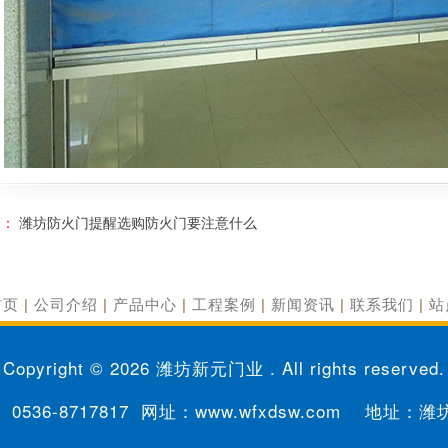
篇：
潍坊防火门提醒选购防火门要注意什么
首页
|
公司介绍
|
产品中心
|
工程案例
|
新闻资讯
|
联系我们
|
站
Copyright © 2026
潍坊新元门业
. All rights reserved.
0536-8717817
网址：www.wfxdsw.com 地址