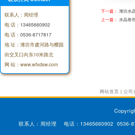
下一篇：
潍坊水
联系人：周经理
上一篇：
水晶卷
电 话：
13465660902
电 话：
0536-8717817
地 址：潍坊市虞河路与樱园
街交叉口向东10米路北
网 站：www.wfxdsw.com
网站首页
|
公司
Copyrig
联系人：周经理 电话：
13465660902
0536-8