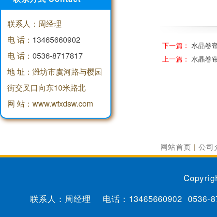
联系人：周经理
电 话：
13465660902
下一篇：
水晶卷
电 话：
0536-8717817
上一篇：
水晶卷
地 址：潍坊市虞河路与樱园
街交叉口向东10米路北
网 站：www.wfxdsw.com
网站首页
|
公司
Copyrig
联系人：周经理 电话：
13465660902
0536-8