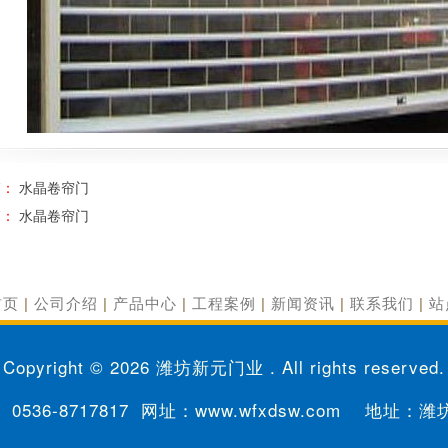
篇：
水晶卷帘门
篇：
水晶卷帘门
首页
|
公司介绍
|
产品中心
|
工程案例
|
新闻资讯
|
联系我们
|
站
Copyright © 2026
潍坊新元门业
. All rights reserved.
0536-8717817
网址：www.wfxdsw.com 地址