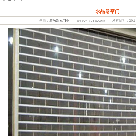
水晶卷帘门
来自：
潍坊新元门业
www.wfxdsw.com 发布日期：2021-