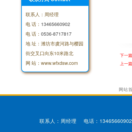
联系人：周经理
电 话：
13465660902
电 话：
0536-8717817
地 址：潍坊市虞河路与樱园
街交叉口向东10米路北
下一
网 站：www.wfxdsw.com
上一
网站
联系人：周经理 电话：
13465660902