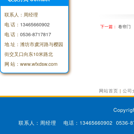
联系人：周经理
电 话：
13465660902
下一篇：
卷帘门
电 话：
0536-8717817
地 址：潍坊市虞河路与樱园
街交叉口向东10米路北
网 站：www.wfxdsw.com
网站首页
|
公司
Copyrig
联系人：周经理 电话：
13465660902
0536-8