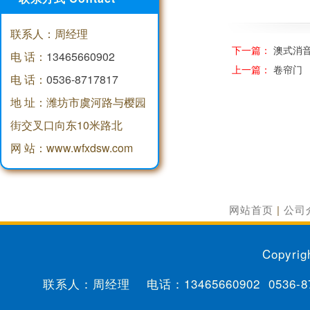
联系人：周经理
下一篇：
澳式消
电 话：
13465660902
上一篇：
卷帘门
电 话：
0536-8717817
地 址：潍坊市虞河路与樱园
街交叉口向东10米路北
网 站：www.wfxdsw.com
网站首页
|
公司
Copyrig
联系人：周经理 电话：
13465660902
0536-8