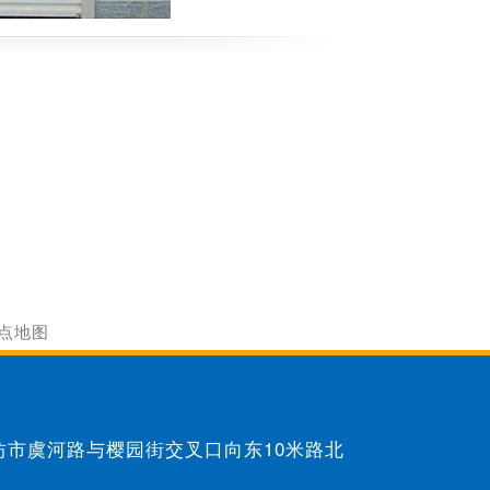
点地图
：潍坊市虞河路与樱园街交叉口向东10米路北