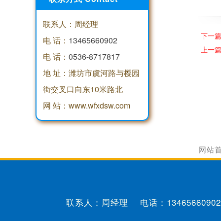
联系人：周经理
下一
电 话：
13465660902
上一
电 话：
0536-8717817
地 址：潍坊市虞河路与樱园
街交叉口向东10米路北
网 站：www.wfxdsw.com
网站
联系人：周经理 电话：
13465660902