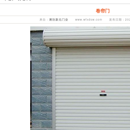
卷帘门
来自：
潍坊新元门业
www.wfxdsw.com 发布日期：2021