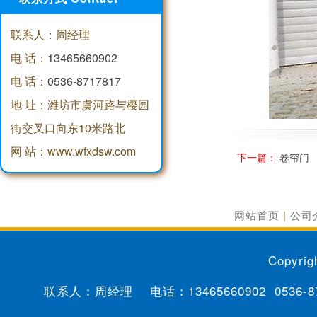
联系人：周经理
电 话：
13465660902
电 话：
0536-8717817
地 址：潍坊市虞河路与樱园
街交叉口向东10米路北
网 站：www.wfxdsw.com
下一篇：
卷帘门
网站首页
|
公司
Copyrig
联系人：周经理 电话：
13465660902
0536-8