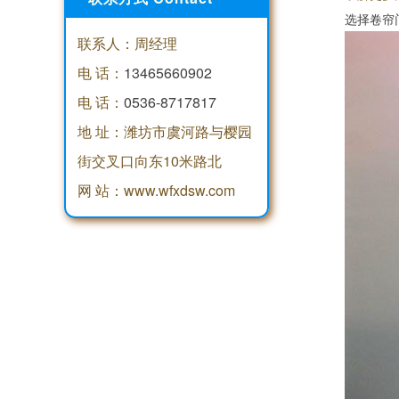
选择卷帘
联系人：周经理
电 话：
13465660902
电 话：
0536-8717817
地 址：潍坊市虞河路与樱园
街交叉口向东10米路北
网 站：www.wfxdsw.com