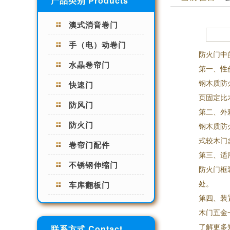
产品类别 Products
澳式消音卷门
手（电）动卷门
防火门中
水晶卷帘门
第一、性
钢木质防
快速门
页固定比
防风门
第二、外
防火门
钢木质防
式较木门
卷帘门配件
第三、适
不锈钢伸缩门
防火门框
处。
车库翻板门
第四、装
木门五金
了解更多
联系方式 Contact