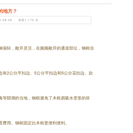
的地方？
06-08 浏览1,172 次
钢扇轻，敞开灵活，在频频敞开的通道部位，钢框合
有2公分平扣边、5公分平扣边和5公分花扣边。款
海等阴潮的当地，钢框避免了木框易吸水变形的坏
置费用。钢框固定比木框更便利便利。