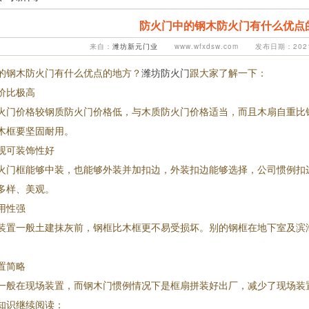
防火门中的钢木防火门有什么优点
来自：
潍坊新元门业
www.wfxdsw.com 发布日期：2021-
的钢木防火门有什么优点的地方？
潍坊防火门
跟大家了解一下：
价比极高
火门价格较钢质防火门价格低，与木质防火门价格适当，而且木扇自重比
木框要坚固耐用。
观可装饰性好
火门框能够中装，也能够外装并加扣边，外装扣边能够选择，公司惯例扣边
多样、美观。
用性强
装置一般土建抹灰前，钢框比木框更不易受损坏。别的钢框在地下室及滨
置简略
一般在现场装置，而钢木门惯例情况下是框扇拼装好出厂，减少了现场装
知识继续阅读：